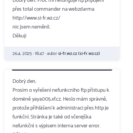
Dobrý den. Proč mi nefunguje ftp připojení
přes total commander na webzdarma
http://www.si-fr.wz.cz/
nic jsem neměnil.
Děkuji
26.4. 2025 · 18:47 · autor
si-fr.wz.cz (si-fr.wz.cz)
Dobrý den.
Prosím o vyřešení nefunkcniho ftp přístupu k
doméně yaya005.xf.cz. Heslo mám správně,
protože přihlášení k administraci přes http je
funkční. Stránka je také od včerejška
nefunkční s výpisem interna server error.