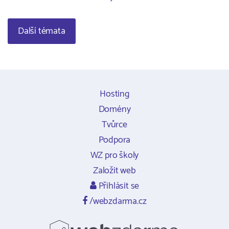
Další témata
Hosting
Domény
Tvůrce
Podpora
WZ pro školy
Založit web
Přihlásit se
/webzdarma.cz