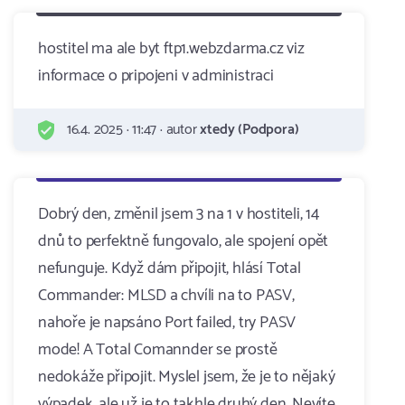
hostitel ma ale byt ftp1.webzdarma.cz viz
informace o pripojeni v administraci
16.4. 2025 · 11:47 · autor
xtedy (Podpora)
Dobrý den, změnil jsem 3 na 1 v hostiteli, 14
dnů to perfektně fungovalo, ale spojení opět
nefunguje. Když dám připojit, hlásí Total
Commander: MLSD a chvíli na to PASV,
nahoře je napsáno Port failed, try PASV
mode! A Total Comannder se prostě
nedokáže připojit. Myslel jsem, že je to nějaký
výpadek, ale už je to takhle druhý den. Nevíte