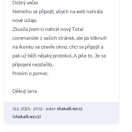
Dobrý večer.
Nemohu se připojit, abych na web nahrála
nové údaje.
Zkusila jsem si nahrát nový Total
commander z vašich stránek, ale po kliknutí
na ikonku se otevře okno, chci se připojit a
pak už běží nějaký protokol...A piše to.. že se
připojení nezdařilo..
Prosím o pomoc.
Děkuji Jana
13.3. 2025 · 20:12 · autor
shakalli.wz.cz
(shakalli.wz.cz)