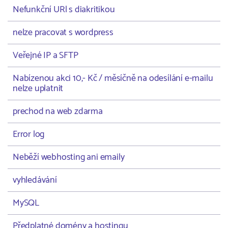
Nefunkční URl s diakritikou
nelze pracovat s wordpress
Veřejné IP a SFTP
Nabízenou akci 10,- Kč / měsíčně na odesílání e-mailu
nelze uplatnit
prechod na web zdarma
Error log
Neběží webhosting ani emaily
vyhledávání
MySQL
Předplatné domény a hostingu