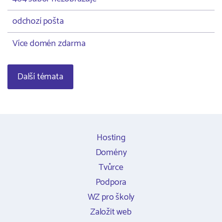
odchozí pošta
Více domén zdarma
Další témata
Hosting
Domény
Tvůrce
Podpora
WZ pro školy
Založit web