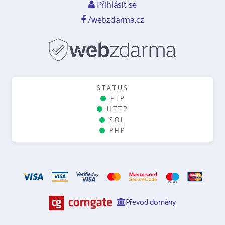
Přihlásit se
/webzdarma.cz
STATUS
FTP
HTTP
SQL
PHP
Převod domény