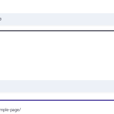
)
ample-page/