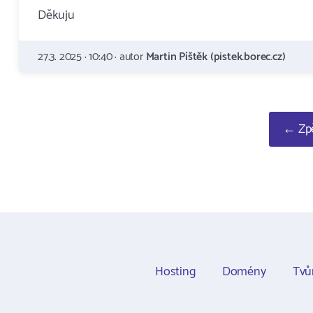
Děkuju
27.3. 2025 · 10:40 · autor
Martin Píštěk (pistek.borec.cz)
← Zpě
Hosting
Domény
Tvů