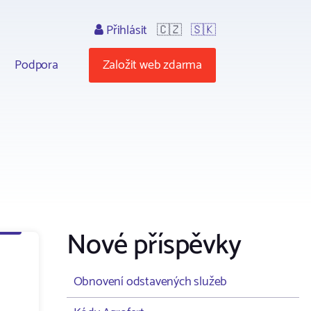
Přihlásit
🇨🇿
🇸🇰
Podpora
Založit web zdarma
Nové příspěvky
Obnovení odstavených služeb