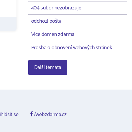
404 subor nezobrazuje
odchozí pošta
Více domén zdarma
Prosba o obnovení webových stránek
Další témata
ihlásit se
/webzdarma.cz