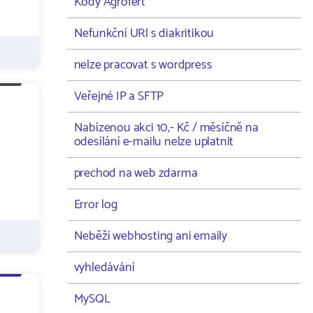
Kódy Agrofert
Nefunkční URl s diakritikou
nelze pracovat s wordpress
Veřejné IP a SFTP
Nabízenou akci 10,- Kč / měsíčně na
odesílání e-mailu nelze uplatnit
prechod na web zdarma
Error log
Neběží webhosting ani emaily
vyhledávání
MySQL