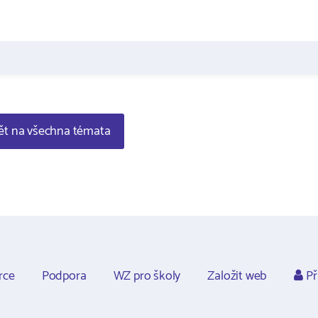
t na všechna témata
rce
Podpora
WZ pro školy
Založit web
Př