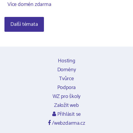
Více domén zdarma
Další témata
Hosting
Domény
Tvůrce
Podpora
WZ pro školy
Založit web
Přihlásit se
/webzdarma.cz