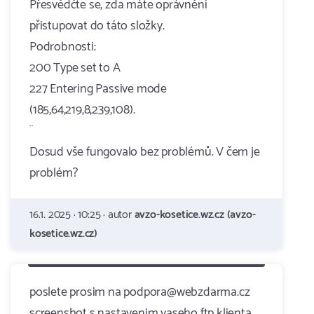
Přesvědčte se, zda máte oprávnění
přistupovat do táto složky.
Podrobnosti:
200 Type set to A
227 Entering Passive mode
(185,64,219,8,239,108).
¨
Dosud vše fungovalo bez problémů. V čem je
problém?
16.1. 2025 · 10:25 · autor
avzo-kosetice.wz.cz (avzo-
kosetice.wz.cz)
poslete prosim na podpora@webzdarma.cz
screenshot s nastavenim vaseho ftp klienta.