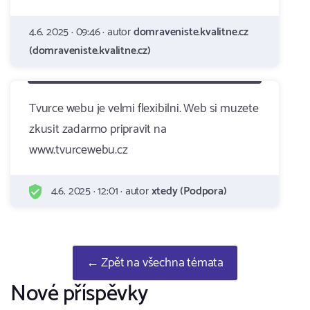
4.6. 2025 · 09:46 · autor
domraveniste.kvalitne.cz
(domraveniste.kvalitne.cz)
Tvurce webu je velmi flexibilni. Web si muzete
zkusit zadarmo pripravit na
www.tvurcewebu.cz
4.6. 2025 · 12:01 · autor
xtedy (Podpora)
← Zpět na všechna témata
Nové příspěvky