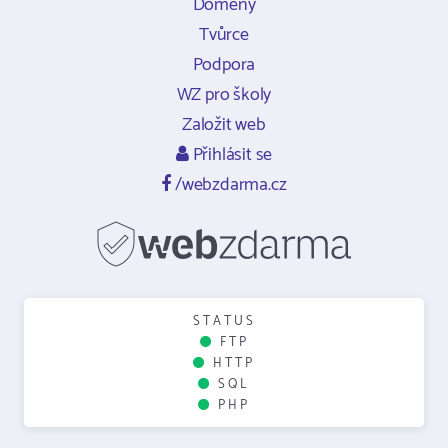
Domény
Tvůrce
Podpora
WZ pro školy
Založit web
Přihlásit se
/webzdarma.cz
STATUS
FTP
HTTP
SQL
PHP