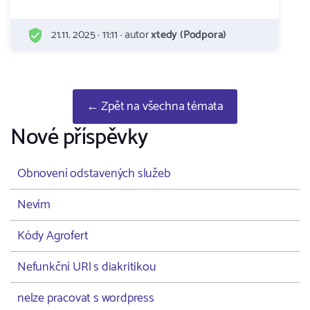
21.11. 2025 · 11:11 · autor
xtedy (Podpora)
← Zpět na všechna témata
Nové příspěvky
Obnovení odstavených služeb
Nevím
Kódy Agrofert
Nefunkční URl s diakritikou
nelze pracovat s wordpress