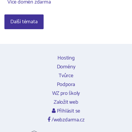
Více domén zdarma
Další témata
Hosting
Domény
Tvůrce
Podpora
WZ pro školy
Založit web
Přihlásit se
/webzdarma.cz