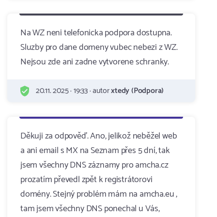
Na WZ neni telefonicka podpora dostupna.
Sluzby pro dane domeny vubec nebezi z WZ.
Nejsou zde ani zadne vytvorene schranky.
20.11. 2025 · 19:33 · autor
xtedy (Podpora)
Děkuji za odpověď. Ano, jelikož neběžel web
a ani email s MX na Seznam přes 5 dní, tak
jsem všechny DNS záznamy pro amcha.cz
prozatím převedl zpět k registrátorovi
domény. Stejný problém mám na amcha.eu ,
tam jsem všechny DNS ponechal u Vás,