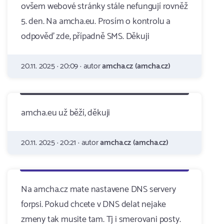
ovšem webové stránky stále nefungují rovněž
5. den. Na amcha.eu. Prosím o kontrolu a
odpověď zde, případně SMS. Děkuji
20.11. 2025 · 20:09 · autor
amcha.cz (amcha.cz)
amcha.eu už běží, děkuji
20.11. 2025 · 20:21 · autor
amcha.cz (amcha.cz)
Na amcha.cz mate nastavene DNS servery
forpsi. Pokud chcete v DNS delat nejake
zmeny tak musite tam. Tj i smerovani posty.