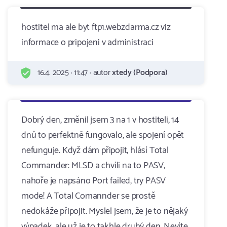
hostitel ma ale byt ftp1.webzdarma.cz viz
informace o pripojeni v administraci
16.4. 2025 · 11:47 · autor
xtedy (Podpora)
Dobrý den, změnil jsem 3 na 1 v hostiteli, 14
dnů to perfektně fungovalo, ale spojení opět
nefunguje. Když dám připojit, hlásí Total
Commander: MLSD a chvíli na to PASV,
nahoře je napsáno Port failed, try PASV
mode! A Total Comannder se prostě
nedokáže připojit. Myslel jsem, že je to nějaký
výpadek, ale už je to takhle druhý den. Nevíte