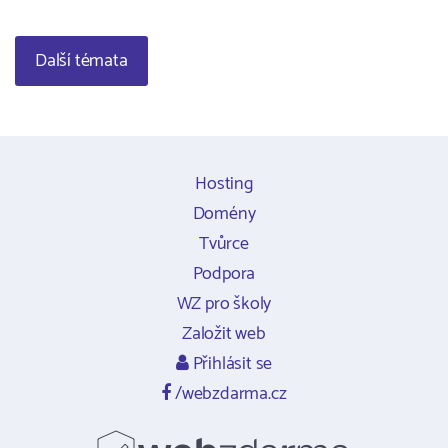
Další témata
Hosting
Domény
Tvůrce
Podpora
WZ pro školy
Založit web
Přihlásit se
/webzdarma.cz