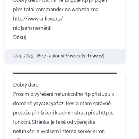
Dobrý den. Proč mi nefunguje ftp připojení
přes total commander na webzdarma
http://www.si-fr.wz.cz/
nic jsem neměnil.
Děkuji
26.4. 2025 · 18:47 · autor
si-fr.wz.cz (si-fr.wz.cz)
Dobrý den.
Prosím o vyřešení nefunkcniho ftp přístupu k
doméně yaya005.xf.cz. Heslo mám správně,
protože přihlášení k administraci přes http je
funkční. Stránka je také od včerejška
nefunkční s výpisem interna server error.