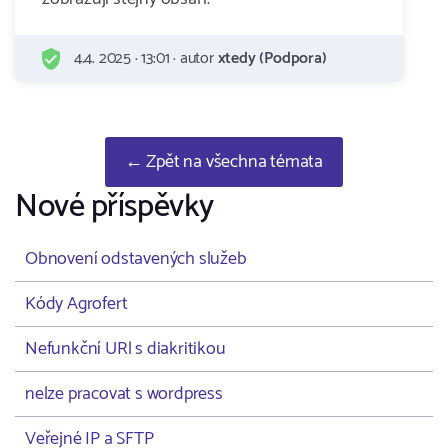
4.4. 2025 · 13:01 · autor
xtedy (Podpora)
← Zpět na všechna témata
Nové příspěvky
Obnovení odstavených služeb
Kódy Agrofert
Nefunkční URl s diakritikou
nelze pracovat s wordpress
Veřejné IP a SFTP