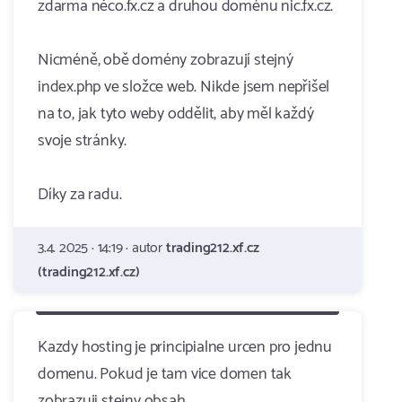
zdarma něco.fx.cz a druhou doménu nic.fx.cz.
Nicméně, obě domény zobrazují stejný
index.php ve složce web. Nikde jsem nepřišel
na to, jak tyto weby oddělit, aby měl každý
svoje stránky.
Díky za radu.
3.4. 2025 · 14:19 · autor
trading212.xf.cz
(trading212.xf.cz)
Kazdy hosting je principialne urcen pro jednu
domenu. Pokud je tam vice domen tak
zobrazuji stejny obsah.