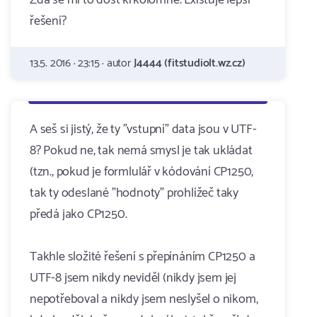
Zdá se mi to dost krkolomné. Existuje lepší
řešení?
13.5. 2016 · 23:15 · autor
J4444 (fitstudiolt.wz.cz)
A seš si jistý, že ty "vstupní" data jsou v UTF-
8? Pokud ne, tak nemá smysl je tak ukládat
(tzn., pokud je formlulář v kódování CP1250,
tak ty odeslané "hodnoty" prohlížeč taky
předá jako CP1250.
Takhle složité řešení s přepínáním CP1250 a
UTF-8 jsem nikdy neviděl (nikdy jsem jej
nepotřeboval a nikdy jsem neslyšel o nikom,