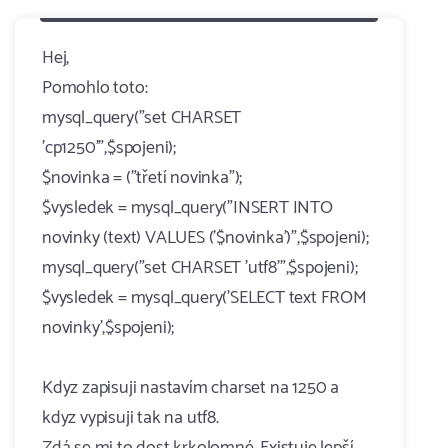
Hej,
Pomohlo toto:
mysql_query("set CHARSET
'cp1250'",$spojeni);
$novinka = ("třetí novinka");
$vysledek = mysql_query("INSERT INTO
novinky (text) VALUES ('$novinka')",$spojeni);
mysql_query("set CHARSET 'utf8'",$spojeni);
$vysledek = mysql_query('SELECT text FROM
novinky',$spojeni);
Kdyz zapisuji nastavím charset na 1250 a
kdyz vypisuji tak na utf8.