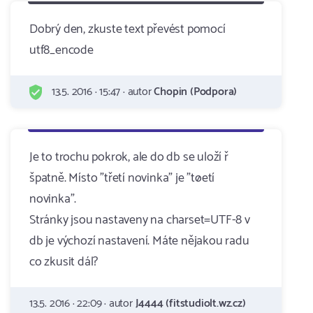
Dobrý den, zkuste text převést pomocí
utf8_encode
13.5. 2016 · 15:47 · autor
Chopin (Podpora)
Je to trochu pokrok, ale do db se uloží ř
špatně. Místo "třetí novinka" je "tøetí
novinka".
Stránky jsou nastaveny na charset=UTF-8 v
db je výchozí nastavení. Máte nějakou radu
co zkusit dál?
13.5. 2016 · 22:09 · autor
J4444 (fitstudiolt.wz.cz)