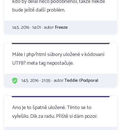
kdo by dělal něco podobného), takže někde
bude ještě další problém.
14.5. 2016 · 14:01 · autor
Freeze
Máte i php/html súbory uložené v kódovaní
UTF8? meta tag nepostačuje.
14.5. 2016 · 21:55 · autor
Teddie (Podpora)
Ano je to špatně uložené. Tímto se to
vyřešilo. Dík za radu. Příště si dám pozor.