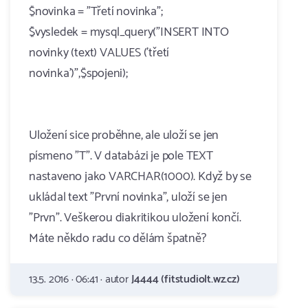
$novinka = "Třetí novinka";
$vysledek = mysql_query("INSERT INTO
novinky (text) VALUES ('třetí
novinka')",$spojeni);
Uložení sice proběhne, ale uloží se jen
písmeno "T". V databázi je pole TEXT
nastaveno jako VARCHAR(1000). Když by se
ukládal text "První novinka", uloží se jen
"Prvn". Veškerou diakritikou uložení končí.
Máte někdo radu co dělám špatně?
13.5. 2016 · 06:41 · autor
J4444 (fitstudiolt.wz.cz)