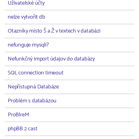
Uživatelské účty
nelze vytvořit db
Otazníky místo Š a Ž v textech v databázi
nefunguje mysqli?
Nefunkčný import údajov do databázy
SQL connection timeout
Nepřístupná Databáze
Problém s databázou
ProBlreM
phpBB 2 cast