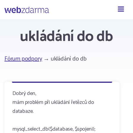
Webzdarma
ukládání do db
Fórum podpory
→ ukládání do db
Dobrý den,
mám problém při ukládání řetězců do
databaze.
mysql_select_db($database, $spojeni);