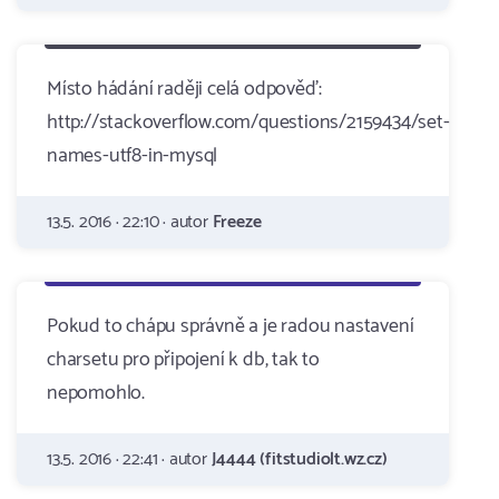
Místo hádání raději celá odpověď:
http://stackoverflow.com/questions/2159434/set-
names-utf8-in-mysql
13.5. 2016 · 22:10 · autor
Freeze
Pokud to chápu správně a je radou nastavení
charsetu pro připojení k db, tak to
nepomohlo.
13.5. 2016 · 22:41 · autor
J4444 (fitstudiolt.wz.cz)