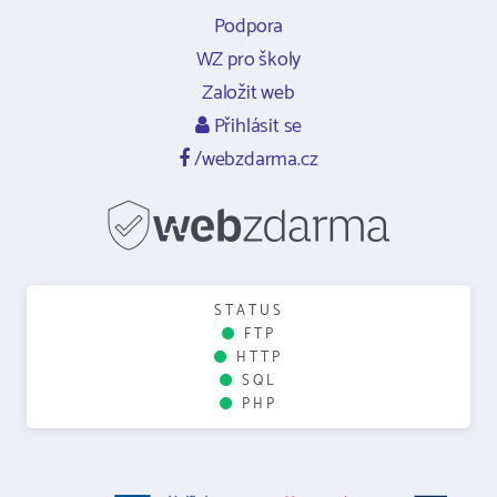
Podpora
WZ pro školy
Založit web
Přihlásit se
/webzdarma.cz
STATUS
FTP
HTTP
SQL
PHP