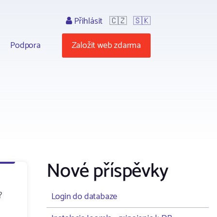
Přihlásit
🇨🇿
🇸🇰
Podpora
Založit web zdarma
Nové příspěvky
?
Login do databaze