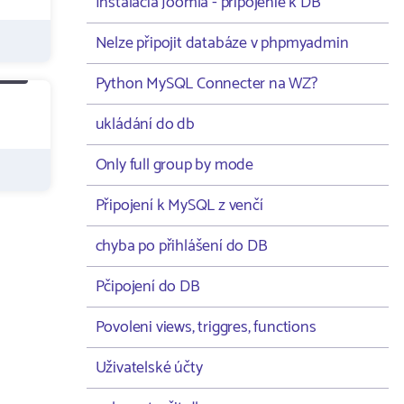
Instalacia Joomla - pripojenie k DB
Nelze připojit databáze v phpmyadmin
Python MySQL Connecter na WZ?
ukládání do db
Only full group by mode
Připojení k MySQL z venčí
chyba po přihlášení do DB
Pčipojení do DB
Povoleni views, triggres, functions
Uživatelské účty