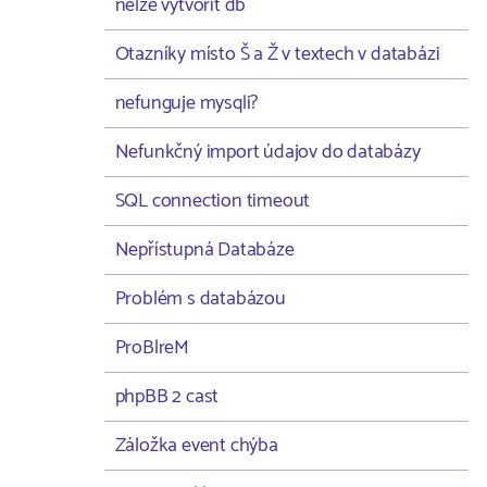
nelze vytvořit db
Otazníky místo Š a Ž v textech v databázi
nefunguje mysqli?
Nefunkčný import údajov do databázy
SQL connection timeout
Nepřístupná Databáze
Problém s databázou
ProBlreM
phpBB 2 cast
Záložka event chýba