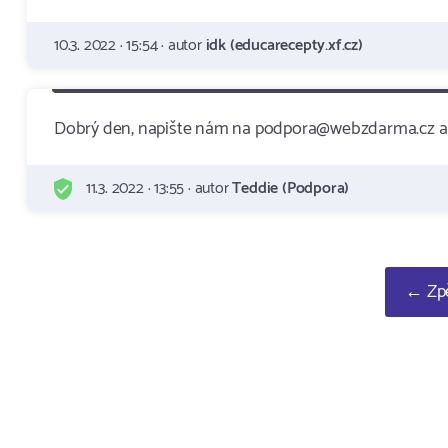
10.3. 2022 · 15:54 · autor
idk (educarecepty.xf.cz)
Dobrý den, napište nám na podpora@webzdarma.cz a 
11.3. 2022 · 13:55 · autor
Teddie (Podpora)
← Zpě