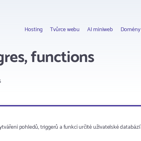
Hosting
Tvůrce webu
AI miniweb
Domény
gres, functions
s
tváření pohledů, triggerů a funkcí určité uživatelské databázi