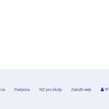
rce
Podpora
WZ pro školy
Založit web
Př