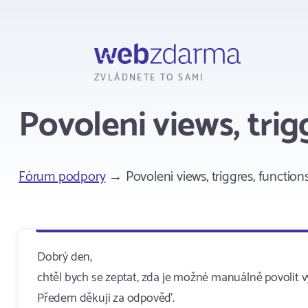
Webzdarma
ZVLÁDNETE TO SAMI
Povoleni views, trig
Fórum podpory
→ Povoleni views, triggres, function
Dobrý den,
chtěl bych se zeptat, zda je možné manuálně povolit vy
Předem děkuji za odpověď.