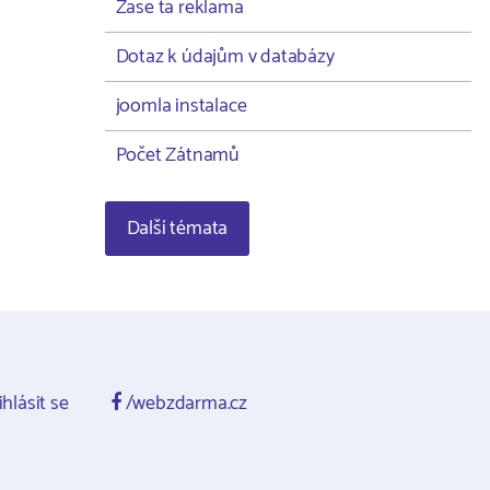
Zase ta reklama
Dotaz k údajům v databázy
joomla instalace
Počet Zátnamů
Další témata
ihlásit se
/webzdarma.cz