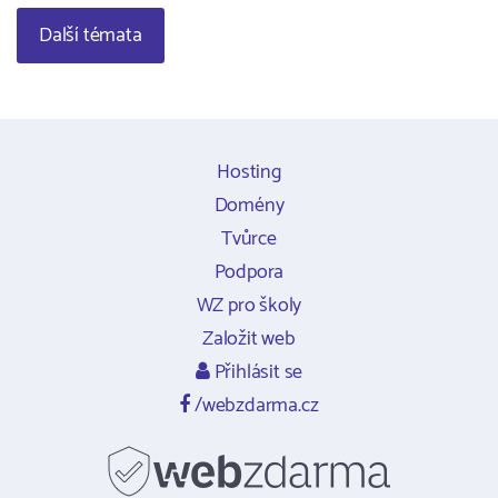
Další témata
Hosting
Domény
Tvůrce
Podpora
WZ pro školy
Založit web
Přihlásit se
/webzdarma.cz