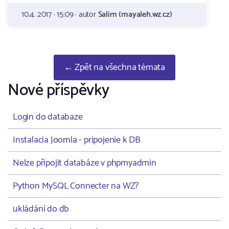
10.4. 2017 · 15:09 · autor
Salim (mayaleh.wz.cz)
← Zpět na všechna témata
Nové příspěvky
Login do databaze
Instalacia Joomla - pripojenie k DB
Nelze připojit databáze v phpmyadmin
Python MySQL Connecter na WZ?
ukládání do db