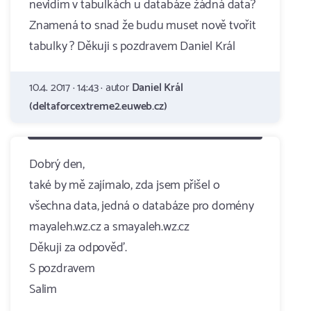
nevidím v tabulkách u databáze žádná data?
Znamená to snad že budu muset nově tvořit
tabulky ? Děkuji s pozdravem Daniel Král
10.4. 2017 · 14:43 · autor
Daniel Král
(deltaforcextreme2.euweb.cz)
Dobrý den,
také by mě zajímalo, zda jsem přišel o
všechna data, jedná o databáze pro domény
mayaleh.wz.cz a smayaleh.wz.cz
Děkuji za odpověď.
S pozdravem
Salim