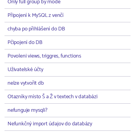
Only full group by mode
Připojení k MySQL z venčí
chyba po přihlášení do DB
Pčipojení do DB
Povoleni views, triggres, functions
Uživatelské účty
nelze vytvořit db
Otazníky místo Š a Ž v textech v databázi
nefunguje mysqli?
Nefunkčný import údajov do databázy