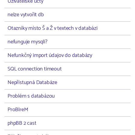
Uživatelské účty
nelze vytvořit db
Otazníky místo Š a Ž v textech v databázi
nefunguje mysqli?
Nefunkčný import údajov do databázy
SQL connection timeout
Nepřístupná Databáze
Problém s databázou
ProBlreM
phpBB 2 cast