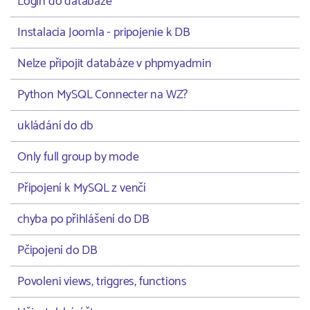
Login do databaze
Instalacia Joomla - pripojenie k DB
Nelze připojit databáze v phpmyadmin
Python MySQL Connecter na WZ?
ukládání do db
Only full group by mode
Připojení k MySQL z venčí
chyba po přihlášení do DB
Pčipojení do DB
Povoleni views, triggres, functions