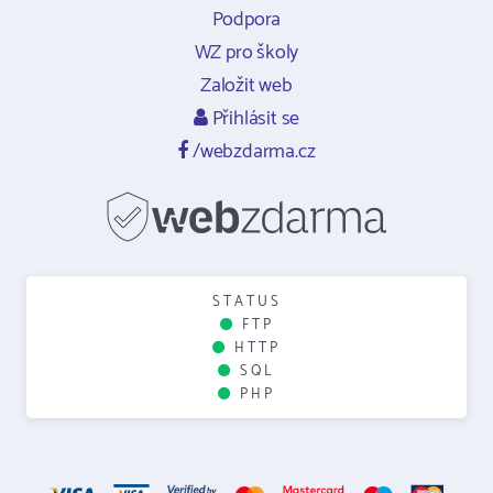
Podpora
WZ pro školy
Založit web
Přihlásit se
/webzdarma.cz
STATUS
FTP
HTTP
SQL
PHP