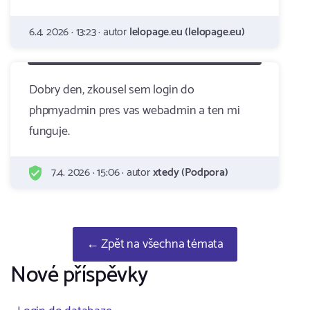
6.4. 2026 · 13:23 · autor
lelopage.eu (lelopage.eu)
Dobry den, zkousel sem login do
phpmyadmin pres vas webadmin a ten mi
funguje.
7.4. 2026 · 15:06 · autor
xtedy (Podpora)
← Zpět na všechna témata
Nové příspěvky