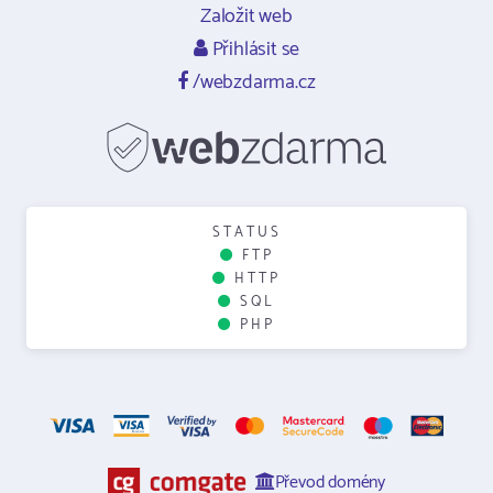
Založit web
Přihlásit se
/webzdarma.cz
STATUS
FTP
HTTP
SQL
PHP
Převod domény