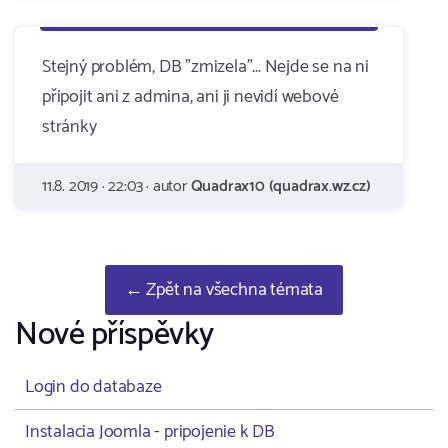
Stejný problém, DB "zmizela"... Nejde se na ni
připojit ani z admina, ani ji nevidí webové
stránky
11.8. 2019 · 22:03 · autor
Quadrax10 (quadrax.wz.cz)
← Zpět na všechna témata
Nové příspěvky
Login do databaze
Instalacia Joomla - pripojenie k DB