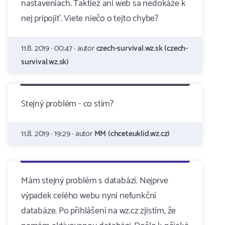
nastaveniach. Taktiež ani web sa nedokáže k
nej pripojiť. Viete niečo o tejto chybe?
11.8. 2019 · 00:47 · autor
czech-survival.wz.sk (czech-
survival.wz.sk)
Stejný problém - co stím?
11.8. 2019 · 19:29 · autor
MM (chceteuklid.wz.cz)
Mám stejný problém s databází. Nejprve
výpadek celého webu nyní nefunkční
databáze. Po přihlášení na wz.cz zjistím, že