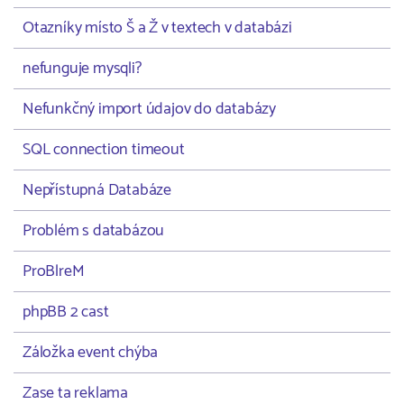
Otazníky místo Š a Ž v textech v databázi
nefunguje mysqli?
Nefunkčný import údajov do databázy
SQL connection timeout
Nepřístupná Databáze
Problém s databázou
ProBlreM
phpBB 2 cast
Záložka event chýba
Zase ta reklama