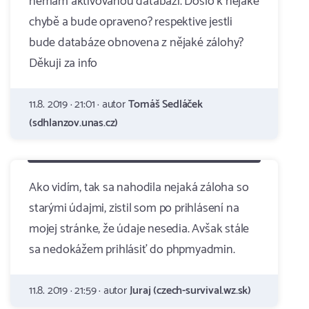
nemám aktivovanou databázi. Došlo k nějaké
chybě a bude opraveno? respektive jestli
bude databáze obnovena z nějaké zálohy?
Děkuji za info
11.8. 2019 · 21:01 · autor
Tomáš Sedláček
(sdhlanzov.unas.cz)
Ako vidím, tak sa nahodila nejaká záloha so
starými údajmi, zistil som po prihlásení na
mojej stránke, že údaje nesedia. Avšak stále
sa nedokážem prihlásiť do phpmyadmin.
11.8. 2019 · 21:59 · autor
Juraj (czech-survival.wz.sk)