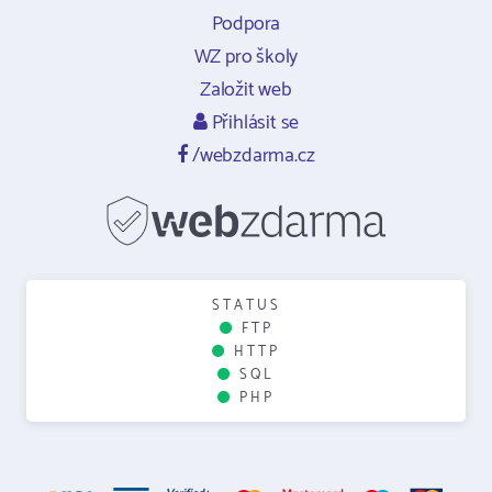
Podpora
WZ pro školy
Založit web
Přihlásit se
/webzdarma.cz
STATUS
FTP
HTTP
SQL
PHP