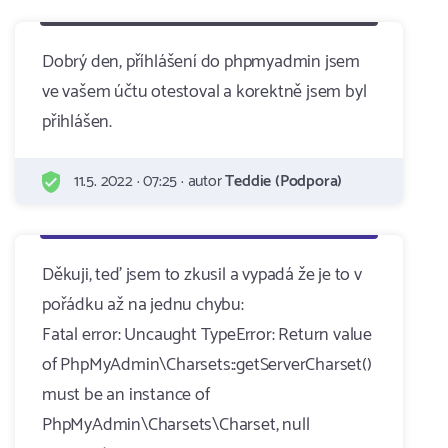
Dobrý den, příhlášení do phpmyadmin jsem
ve vašem účtu otestoval a korektně jsem byl
přihlášen.
11.5. 2022 · 07:25 · autor
Teddie (Podpora)
Děkuji, teď jsem to zkusil a vypadá že je to v
pořádku až na jednu chybu:
Fatal error: Uncaught TypeError: Return value
of PhpMyAdmin\Charsets::getServerCharset()
must be an instance of
PhpMyAdmin\Charsets\Charset, null