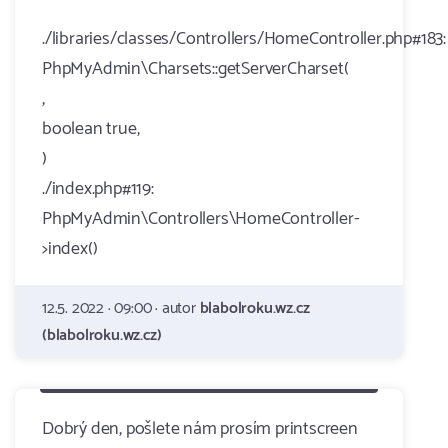
./libraries/classes/Controllers/HomeController.php#183:
PhpMyAdmin\Charsets::getServerCharset(
,
boolean true,
)
./index.php#119:
PhpMyAdmin\Controllers\HomeController-
>index()
12.5. 2022 · 09:00 · autor
blabolroku.wz.cz
(blabolroku.wz.cz)
Dobrý den, pošlete nám prosím printscreen