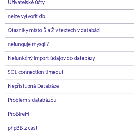
Uživatelské účty
nelze vytvořit db
Otazníky místo Š a Ž v textech v databázi
nefunguje mysqli?
Nefunkčný import údajov do databázy
SQL connection timeout
Nepřístupná Databáze
Problém s databázou
ProBlreM
phpBB 2 cast