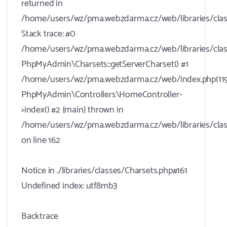
returned in
/home/users/wz/pma.webzdarma.cz/web/libraries/clas
Stack trace: #0
/home/users/wz/pma.webzdarma.cz/web/libraries/class
PhpMyAdmin\Charsets::getServerCharset() #1
/home/users/wz/pma.webzdarma.cz/web/index.php(119
PhpMyAdmin\Controllers\HomeController-
>index() #2 {main} thrown in
/home/users/wz/pma.webzdarma.cz/web/libraries/clas
on line 162
Notice in ./libraries/classes/Charsets.php#161
Undefined index: utf8mb3
Backtrace