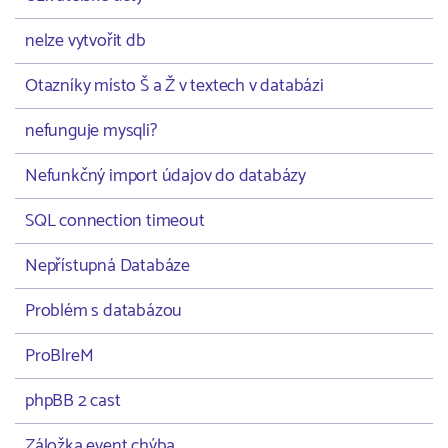
nelze vytvořit db
Otazníky místo Š a Ž v textech v databázi
nefunguje mysqli?
Nefunkčný import údajov do databázy
SQL connection timeout
Nepřístupná Databáze
Problém s databázou
ProBlreM
phpBB 2 cast
Záložka event chýba