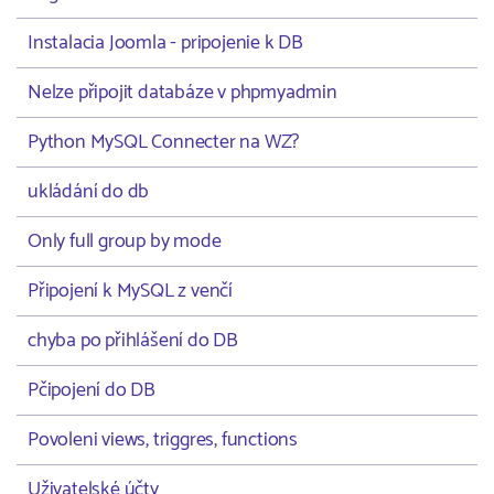
Instalacia Joomla - pripojenie k DB
Nelze připojit databáze v phpmyadmin
Python MySQL Connecter na WZ?
ukládání do db
Only full group by mode
Připojení k MySQL z venčí
chyba po přihlášení do DB
Pčipojení do DB
Povoleni views, triggres, functions
Uživatelské účty