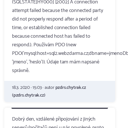
(SQLSTATE[HY000] [2002] A connection
attempt failed because the connected party
did not properly respond after a period of
time, or established connection failed
because connected host has failed to
respond.). Používám PDO (new
PDO('mysql:host=sql2.webzdarma.cz;dbname=jmenoDb'
'jmeno', 'heslo')). Údaje tam mám napsané
správně.
18.3. 2020 · 15:03 · autor
pzdrs.chytrak.cz
(pzdrs.chytrak.cz)
Dobrý den, vzdálené připojování z jiných
serverů/počítačů není u nás povolené, proto