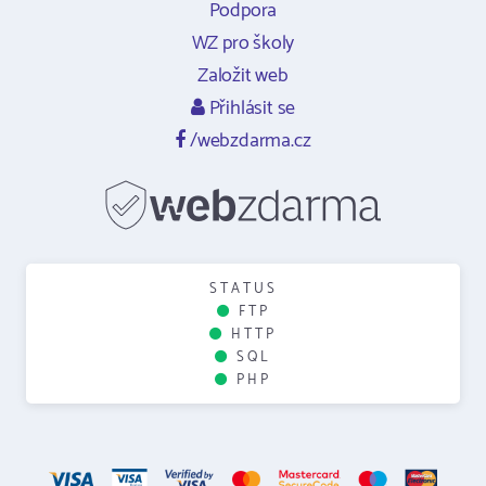
Podpora
WZ pro školy
Založit web
Přihlásit se
/webzdarma.cz
STATUS
FTP
HTTP
SQL
PHP