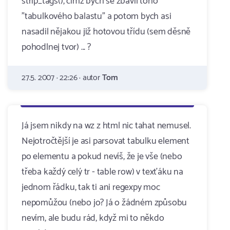
strip_tags(), čímž bych se zbavil toho
"tabulkového balastu" a potom bych asi
nasadil nějakou již hotovou třídu (sem děsně
pohodlnej tvor) ... ?
27.5. 2007 · 22:26 · autor
Tom
Já jsem nikdy na wz z html nic tahat nemusel.
Nejotročtější je asi parsovat tabulku element
po elementu a pokud nevíš, že je vše (nebo
třeba každý celý tr - table row) v texťáku na
jednom řádku, tak ti ani regexpy moc
nepomůžou (nebo jo? Já o žádném způsobu
nevím, ale budu rád, když mi to někdo