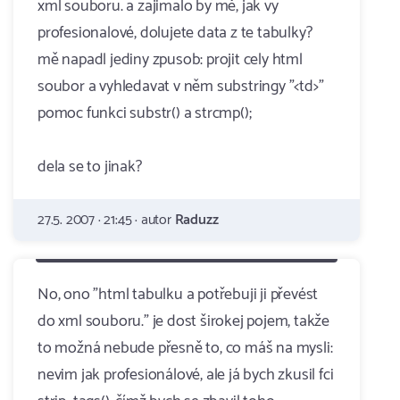
xml souboru. a zajimalo by mě, jak vy
profesionalové, dolujete data z te tabulky?
mě napadl jediny zpusob: projit cely html
soubor a vyhledavat v něm substringy "<td>"
pomoc funkci substr() a strcmp();
dela se to jinak?
27.5. 2007 · 21:45 · autor
Raduzz
No, ono "html tabulku a potřebuji ji převést
do xml souboru." je dost širokej pojem, takže
to možná nebude přesně to, co máš na mysli:
nevim jak profesionálové, ale já bych zkusil fci