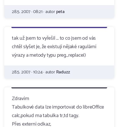
28.5. 2007 · 08:21 · autor
peta
tak už jsem to vyřešil ... to co jsem od vás
chtěl slyšet je, že existují nějaké ragulární
výrazy a metody typu preg_replace()
28.5. 2007 · 10:24 · autor
Raduzz
Zdravím
Tabulkové data lze importovat do libreOffice
calc,pokud ma tabulka tr,td tagy.
Přes externí odkaz,