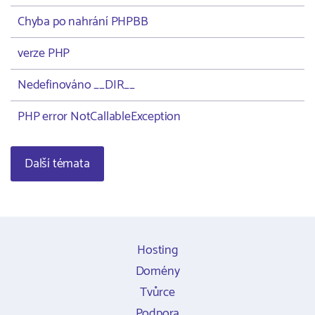
Chyba po nahrání PHPBB
verze PHP
Nedefinováno __DIR__
PHP error NotCallableException
Další témata
Hosting
Domény
Tvůrce
Podpora