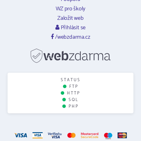
WZ pro školy
Založit web
Přihlásit se
/webzdarma.cz
STATUS
FTP
HTTP
SQL
PHP