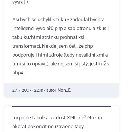
vyvrátí).
Asi bych se uchýlil k triku - zadoufal bych v
inteligenci vývojářů php a sablotronu a zkusil
tabulku/html stránku prohnat xsl
transformací. Někde jsem četl, že php
podporuje i html zdroje (tedy nevalidní xml a
umí si to opravit), ale nejsem si jistý, jestli už v
php4.
27.5. 2007 · 22:31 · autor
Non_E
mi prijde tabulka uz dost XML, ne? Mozna
akorat dokoncit neuzavrene tagy.