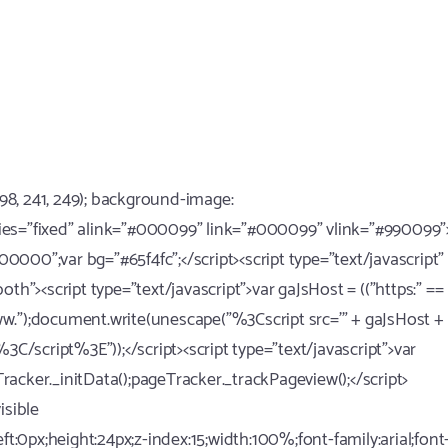
(98, 241, 249); background-image:
rties="fixed" alink="#000099" link="#000099" vlink="#990099">
000000";var bg="#65f4fc";</script><script type="text/javascript"
:both"><script type="text/javascript">var gaJsHost = (("https:" ==
/www.");document.write(unescape("%3Cscript src='" + gaJsHost +
3C/script%3E"));</script><script type="text/javascript">var
acker._initData();pageTracker._trackPageview();</script>
isible
ft:0px;height:24px;z-index:15;width:100%;font-family:arial;font