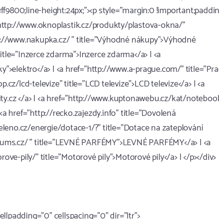
:#ff9800;line-height:24px;"><p style="margin:0 !important;paddi
="http://www.oknoplastik.cz/produkty/plastova-okna/"
ttp://www.nakupka.cz/ " title="Výhodné nákupy">Výhodné
title="Inzerce zdarma">Inzerce zdarma</a> | <a
ky">elektro</a> | <a href="http://www.a-prague.com/" title="Pr
.cz/lcd-televize" title="LCD televize">LCD televize</a> | <a
ernity.cz </a> | <a href="http://www.kuptonawebu.cz/kat/noteboo
 href="http://recko.zajezdy.info" title="Dovolená
leno.cz/energie/dotace-1/?" title="Dotace na zateplování
arfums.cz/ " title="LEVNÉ PARFÉMY">LEVNÉ PARFÉMY</a> | <a
e-pily/" title="Motorové pily">Motorové pily</a> | </p></div>
cellpadding="0" cellspacing="0" dir="ltr">