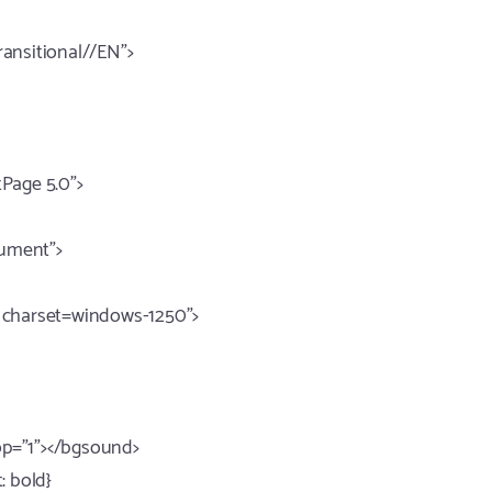
nsitional//EN">
Page 5.0">
cument">
; charset=windows-1250">
oop="1"></bgsound>
: bold}