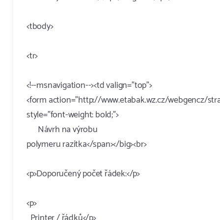
<tbody>
<tr>
<!--msnavigation--><td valign="top">
<form action="http://www.etabak.wz.cz/webgencz/stra
style="font-weight: bold;">
Návrh na výrobu
polymeru razítka</span></big><br>
<p>Doporučený počet řádek:</p>
<p>
Printer / řádků</p>