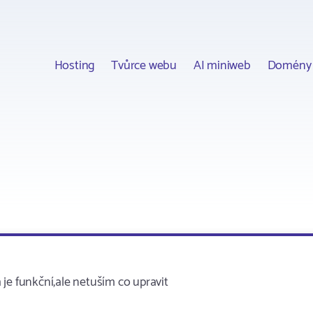
Hosting
Tvůrce webu
AI miniweb
Domény
je funkční,ale netuším co upravit