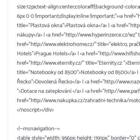
size:12px;text-align:center;color:#fff;background-color
6px 0 0 !important;display:inline !important;"><a href
title="Plastová okna">Plastová okna</a> | <a href="h
nákupy</a> | <a href="http://www.hyperinzerce.cz/wz" 
href="http://www.elektrohome.cz/" title="elektro, prač
Hotels">Prague Hotels</a> | <a href="http://www.hifishop
href="http://www.eternity.cz/" title="Eternity.cz ">Et
title="Notebooky od 8500">Notebooky od 8500</a> | <a
Řecko">Dovolená Řecko</a> | <a href="http://www.naze
">Dotace na zateplování </a> | <a href="http://www.p
href="http://www.nakupka.cz/zahradni-technika/motorov
</noscript></div>
<!--msnavigation-->
<table style="width: 956px; height: 1191px;" border="0" 