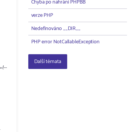
Chyba po nahrání PHPBB
verze PHP
Nedefinováno __DIR__
PHP error NotCallableException
Další témata
<!--
-