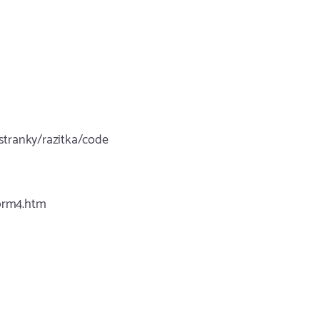
/stranky/razitka/code
form4.htm