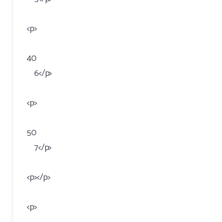
<p>
40
6</p>
<p>
50
7</p>
<p></p>
<p>