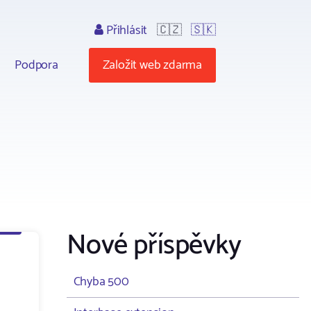
Přihlásit
🇨🇿
🇸🇰
Podpora
Založit web zdarma
Nové příspěvky
Chyba 500