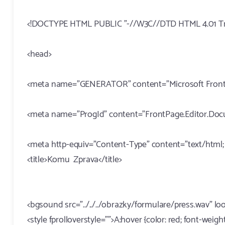
<!DOCTYPE HTML PUBLIC "-//W3C//DTD HTML 4.01 Tra
<head>
<meta name="GENERATOR" content="Microsoft Front
<meta name="ProgId" content="FrontPage.Editor.Do
<meta http-equiv="Content-Type" content="text/html
<title>Komu Zprava</title>
<bgsound src="../../../obrazky/formulare/press.wav" l
<style fprolloverstyle="">A:hover {color: red; font-weight