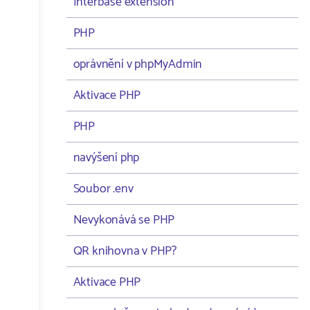
Interbase extension
PHP
oprávnění v phpMyAdmin
Aktivace PHP
PHP
navýšení php
Soubor .env
Nevykonává se PHP
QR knihovna v PHP?
Aktivace PHP