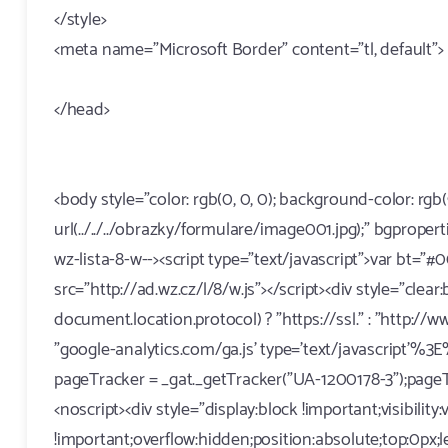
</style>
<meta name="Microsoft Border" content="tl, default">
</head>
<body style="color: rgb(0, 0, 0); background-color: rgb
url(../../../obrazky/formulare/image001.jpg);" bgprope
wz-lista-8-w--><script type="text/javascript">var bt="#
src="http://ad.wz.cz/l/8/w.js"></script><div style="clear
document.location.protocol) ? "https://ssl." : "http:/
"google-analytics.com/ga.js' type='text/javascript'%3E%
pageTracker = _gat._getTracker("UA-1200178-3");pageTr
<noscript><div style="display:block !important;visibility:v
!important;overflow:hidden;position:absolute;top:0px;le