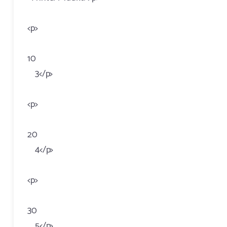
<p>
10
3</p>
<p>
20
4</p>
<p>
30
5</p>