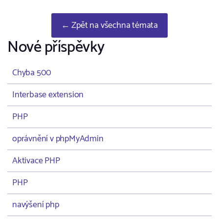
← Zpět na všechna témata
Nové příspěvky
Chyba 500
Interbase extension
PHP
oprávnění v phpMyAdmin
Aktivace PHP
PHP
navýšení php