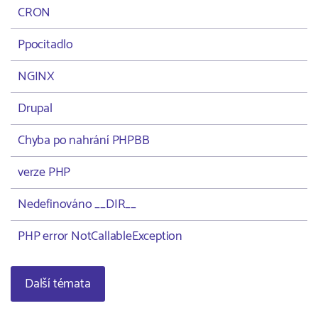
CRON
Ppocitadlo
NGINX
Drupal
Chyba po nahrání PHPBB
verze PHP
Nedefinováno __DIR__
PHP error NotCallableException
Další témata