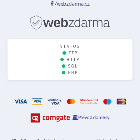
/webzdarma.cz
STATUS
FTP
HTTP
SQL
PHP
Převod domény