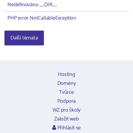
Nedefinováno __DIR__
PHP error NotCallableException
Další témata
Hosting
Domény
Tvůrce
Podpora
WZ pro školy
Založit web
Přihlásit se