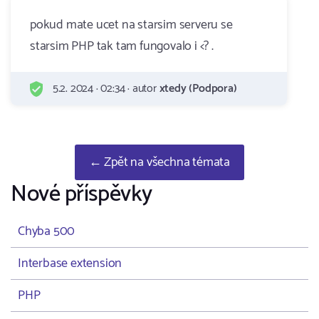
pokud mate ucet na starsim serveru se
starsim PHP tak tam fungovalo i <? .
5.2. 2024 · 02:34 · autor
xtedy (Podpora)
← Zpět na všechna témata
Nové příspěvky
Chyba 500
Interbase extension
PHP