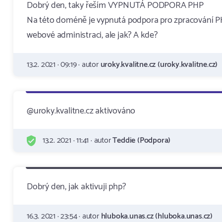
Dobrý den, taky řeším VYPNUTÁ PODPORA PHP
Na této doméně je vypnutá podpora pro zpracování P
webové administraci, ale jak? A kde?
13.2. 2021 · 09:19 · autor
uroky.kvalitne.cz (uroky.kvalitne.cz)
@uroky.kvalitne.cz aktivováno
13.2. 2021 · 11:41 · autor
Teddie (Podpora)
Dobrý den, jak aktivuji php?
16.3. 2021 · 23:54 · autor
hluboka.unas.cz (hluboka.unas.cz)