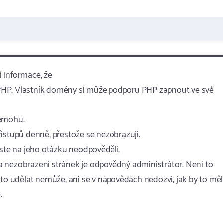
í informace, že
PHP. Vlastník domény si může podporu PHP zapnout ve své
nemohu.
ístupů denně, přestože se nezobrazují.
jste na jeho otázku neodpověděli.
a nezobrazení stránek je odpovědný administrátor. Není to
 to udělat nemůže, ani se v nápovědách nedozví, jak by to měl
.