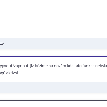
cz)
vypnout/zapnout. Již běžíme na novém kde tato funkce nebyl
gů aktivní.