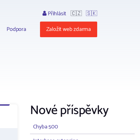
Přihlásit
🇨🇿
🇸🇰
Podpora
Založit web zdarma
Nové příspěvky
Chyba 500