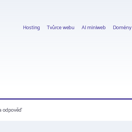
Hosting
Tvůrce webu
AI miniweb
Domény
 za odpověď