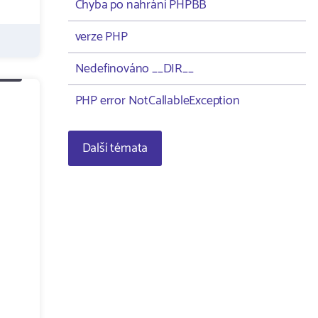
Chyba po nahrání PHPBB
verze PHP
Nedefinováno __DIR__
PHP error NotCallableException
Další témata