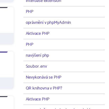
Interbase extension
PHP
oprávnění v phpMyAdmin
Aktivace PHP
PHP
navýšení php
Soubor .env
Nevykonává se PHP
QR knihovna v PHP?
Aktivace PHP