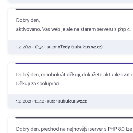
Dobry den,
aktivovano. Vas web je ale na starem serveru s php 4.
1.2. 2021 · 10:34 · autor
xTedy (subulcus.wz.cz)
Dobrý den, mnohokrát děkuji, dokážete aktualizovat n
Děkuji za spolupráci
1.2. 2021 · 10:42 · autor
subulcus.wz.cz
Dobrý den, přechod na nejnovější server s PHP 8.0 l