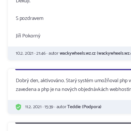
Děkuji.
S pozdravem
Jiří Pokorný
10.2. 2021 · 21:46 · autor
wackywheels.wz.cz (wackywheels.wz.
Dobrý den, aktivováno. Starý systém umožňoval php 
zavedena a php je na nových objednávkách webhostin
11.2. 2021 · 15:39 · autor
Teddie (Podpora)