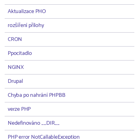
Aktualizace PHO
rozšíření přílohy
CRON
Ppocitadlo
NGINX
Drupal
Chyba po nahrání PHPBB
verze PHP
Nedefinováno __DIR__
PHP error NotCallableException