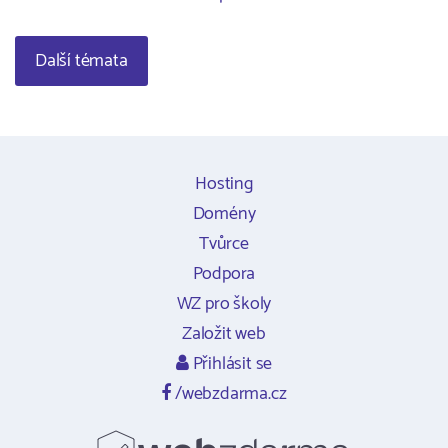
Další témata
Hosting
Domény
Tvůrce
Podpora
WZ pro školy
Založit web
Přihlásit se
/webzdarma.cz