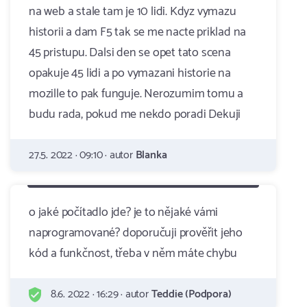
na web a stale tam je 10 lidi. Kdyz vymazu
historii a dam F5 tak se me nacte priklad na
45 pristupu. Dalsi den se opet tato scena
opakuje 45 lidi a po vymazani historie na
mozille to pak funguje. Nerozumim tomu a
budu rada, pokud me nekdo poradi Dekuji
27.5. 2022 · 09:10 · autor
Blanka
o jaké počítadlo jde? je to nějaké vámi
naprogramované? doporučuji prověřit jeho
kód a funkčnost, třeba v něm máte chybu
8.6. 2022 · 16:29 · autor
Teddie (Podpora)