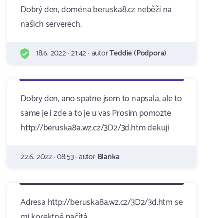
Dobrý den, doména beruska8.cz neběží na
našich serverech.
18.6. 2022 · 21:42 · autor
Teddie (Podpora)
Dobry den, ano spatne jsem to napsala, ale to
same je i zde a to je u vas Prosim pomozte
http://beruska8a.wz.cz/3D2/3d.htm dekuji
22.6. 2022 · 08:53 · autor
Blanka
Adresa http://beruska8a.wz.cz/3D2/3d.htm se
mi korektně načítá.