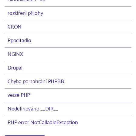
rozšíření přílohy
CRON
Ppocitadlo
NGINX
Drupal
Chyba po nahrání PHPBB
verze PHP
Nedefinováno __DIR__
PHP error NotCallableException