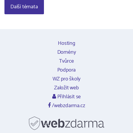
Další témata
Hosting
Domény
Tvůrce
Podpora
WZ pro školy
Založit web
Přihlásit se
/webzdarma.cz