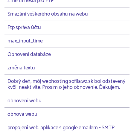
Změna hesla pro FTP
Smazání veškerého obsahu na webu
Ftp správa účtu
max_input_time
Obnovení databáze
změna textu
Dobrý deň, môj webhosting sofiia.wz.sk bol odstavený
kvôli neaktivite. Prosím o jeho obnovenie. Ďakujem.
obnovení webu
obnova webu
propojení web. aplikace s google emailem - SMTP