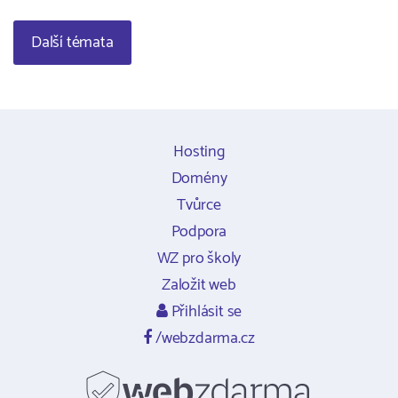
Další témata
Hosting
Domény
Tvůrce
Podpora
WZ pro školy
Založit web
Přihlásit se
/webzdarma.cz