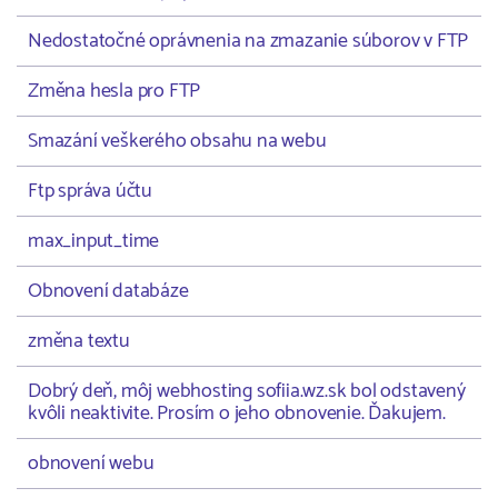
Nedostatočné oprávnenia na zmazanie súborov v FTP
Změna hesla pro FTP
Smazání veškerého obsahu na webu
Ftp správa účtu
max_input_time
Obnovení databáze
změna textu
Dobrý deň, môj webhosting sofiia.wz.sk bol odstavený
kvôli neaktivite. Prosím o jeho obnovenie. Ďakujem.
obnovení webu