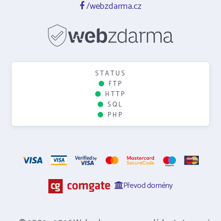
/webzdarma.cz
STATUS
FTP
HTTP
SQL
PHP
Převod domény