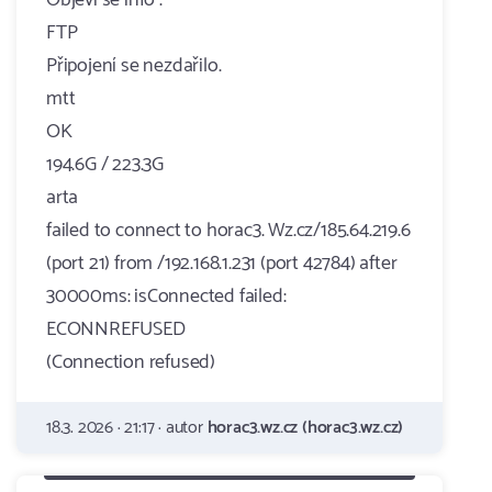
Objeví se info :
FTP
Připojení se nezdařilo.
mtt
OK
194.6G / 223.3G
arta
failed to connect to horac3. Wz.cz/185.64.219.6
(port 21) from /192.168.1.231 (port 42784) after
30000ms: isConnected failed:
ECONNREFUSED
(Connection refused)
18.3. 2026 · 21:17 · autor
horac3.wz.cz (horac3.wz.cz)