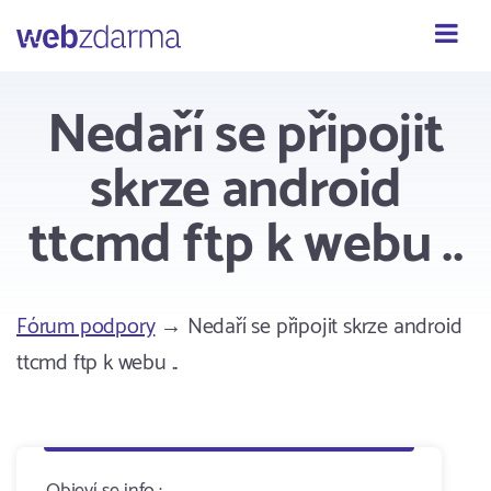
Webzdarma
Nedaří se připojit
skrze android
ttcmd ftp k webu ..
Fórum podpory
→ Nedaří se připojit skrze android
ttcmd ftp k webu ..